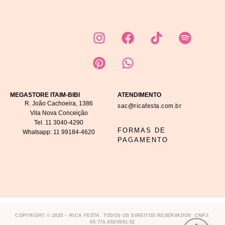
MEGASTORE ITAIM-BIBI
ATENDIMENTO
R. João Cachoeira, 1386
sac@ricafesta.com.br
Vila Nova Conceição
Tel.
11 3040-4290
FORMAS DE
Whatsapp:
11 99184-4620
PAGAMENTO
COPYRIGHT © 2025 – RICA FESTA. TODOS OS DIREITOS RESERVADOS. CNPJ:
60.774.452/0001-52