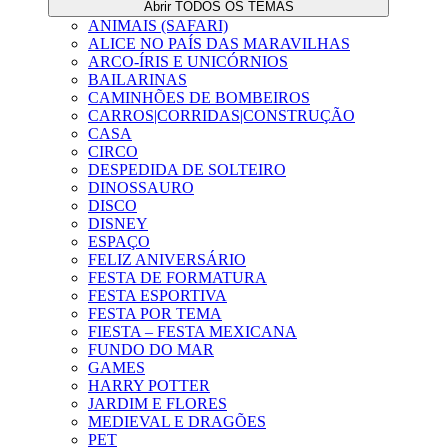
Abrir TODOS OS TEMAS
ANIMAIS (SAFARI)
ALICE NO PAÍS DAS MARAVILHAS
ARCO-ÍRIS E UNICÓRNIOS
BAILARINAS
CAMINHÕES DE BOMBEIROS
CARROS|CORRIDAS|CONSTRUÇÃO
CASA
CIRCO
DESPEDIDA DE SOLTEIRO
DINOSSAURO
DISCO
DISNEY
ESPAÇO
FELIZ ANIVERSÁRIO
FESTA DE FORMATURA
FESTA ESPORTIVA
FESTA POR TEMA
FIESTA – FESTA MEXICANA
FUNDO DO MAR
GAMES
HARRY POTTER
JARDIM E FLORES
MEDIEVAL E DRAGÕES
PET