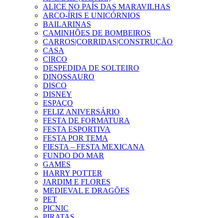
ALICE NO PAÍS DAS MARAVILHAS
ARCO-ÍRIS E UNICÓRNIOS
BAILARINAS
CAMINHÕES DE BOMBEIROS
CARROS|CORRIDAS|CONSTRUÇÃO
CASA
CIRCO
DESPEDIDA DE SOLTEIRO
DINOSSAURO
DISCO
DISNEY
ESPAÇO
FELIZ ANIVERSÁRIO
FESTA DE FORMATURA
FESTA ESPORTIVA
FESTA POR TEMA
FIESTA – FESTA MEXICANA
FUNDO DO MAR
GAMES
HARRY POTTER
JARDIM E FLORES
MEDIEVAL E DRAGÕES
PET
PICNIC
PIRATAS