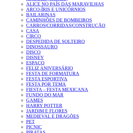
ALICE NO PAÍS DAS MARAVILHAS
ARCO-ÍRIS E UNICÓRNIOS
BAILARINAS
CAMINHÕES DE BOMBEIROS
CARROS|CORRIDAS|CONSTRUÇÃO
CASA
CIRCO
DESPEDIDA DE SOLTEIRO
DINOSSAURO
DISCO
DISNEY
ESPAÇO
FELIZ ANIVERSÁRIO
FESTA DE FORMATURA
FESTA ESPORTIVA
FESTA POR TEMA
FIESTA – FESTA MEXICANA
FUNDO DO MAR
GAMES
HARRY POTTER
JARDIM E FLORES
MEDIEVAL E DRAGÕES
PET
PICNIC
PIRATAS