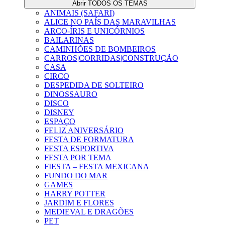
Abrir TODOS OS TEMAS
ANIMAIS (SAFARI)
ALICE NO PAÍS DAS MARAVILHAS
ARCO-ÍRIS E UNICÓRNIOS
BAILARINAS
CAMINHÕES DE BOMBEIROS
CARROS|CORRIDAS|CONSTRUÇÃO
CASA
CIRCO
DESPEDIDA DE SOLTEIRO
DINOSSAURO
DISCO
DISNEY
ESPAÇO
FELIZ ANIVERSÁRIO
FESTA DE FORMATURA
FESTA ESPORTIVA
FESTA POR TEMA
FIESTA – FESTA MEXICANA
FUNDO DO MAR
GAMES
HARRY POTTER
JARDIM E FLORES
MEDIEVAL E DRAGÕES
PET