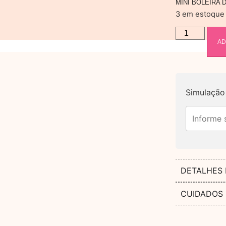
MINI BOLEIRA 
3 em estoque
AD
Simulação 
DETALHES
CUIDADOS