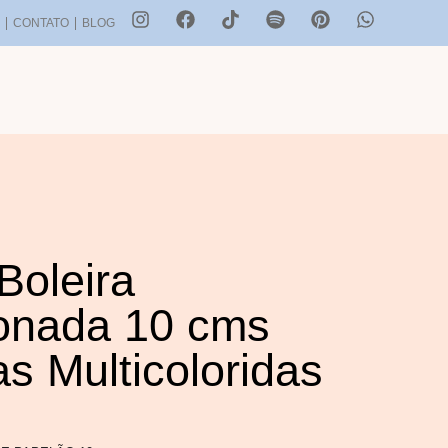
S
CONTATO
BLOG
Boleira
onada 10 cms
as Multicoloridas