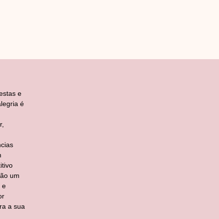
estas e
legria é
r,
cias
m
tivo
ção um
 e
or
ra a sua