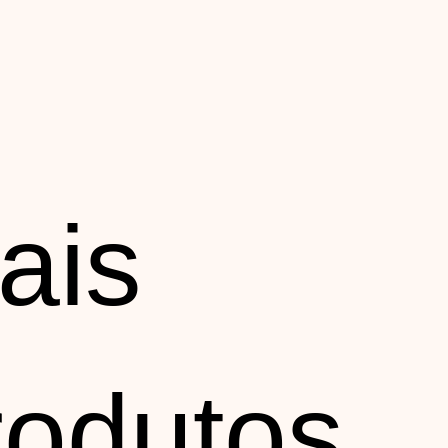
ais
rodutos