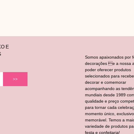
XO E
S
Somos apaixonados por f
decorações e a nossa a
poder oferecer produtos
selecionados para recebe
>>
decorar e comemorar
acompanhando as tendên
mundiais desde 1989 co
qualidade e preço competi
para tornar cada celebra
momento único, exclusivo
memorável. Temos a mai
variedade de produtos pa
festa e confeitaria!