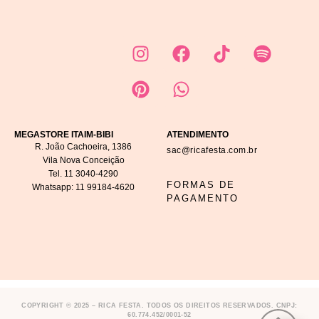
MEGASTORE ITAIM-BIBI
ATENDIMENTO
R. João Cachoeira, 1386
sac@ricafesta.com.br
Vila Nova Conceição
Tel.
11 3040-4290
FORMAS DE
Whatsapp:
11 99184-4620
PAGAMENTO
COPYRIGHT © 2025 – RICA FESTA. TODOS OS DIREITOS RESERVADOS. CNPJ:
60.774.452/0001-52