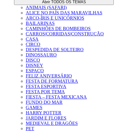
Abrir TODOS OS TEMAS
ANIMAIS (SAFARI)
ALICE NO PAÍS DAS MARAVILHAS
ARCO-ÍRIS E UNICÓRNIOS
BAILARINAS
CAMINHÕES DE BOMBEIROS
CARROS|CORRIDAS|CONSTRUÇÃO
CASA
CIRCO
DESPEDIDA DE SOLTEIRO
DINOSSAURO
DISCO
DISNEY
ESPAÇO
FELIZ ANIVERSÁRIO
FESTA DE FORMATURA
FESTA ESPORTIVA
FESTA POR TEMA
FIESTA – FESTA MEXICANA
FUNDO DO MAR
GAMES
HARRY POTTER
JARDIM E FLORES
MEDIEVAL E DRAGÕES
PET