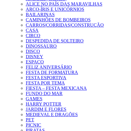
ALICE NO PAÍS DAS MARAVILHAS
ARCO-ÍRIS E UNICÓRNIOS
BAILARINAS
CAMINHÕES DE BOMBEIROS
CARROS|CORRIDAS|CONSTRUÇÃO
CASA
CIRCO
DESPEDIDA DE SOLTEIRO
DINOSSAURO
DISCO
DISNEY
ESPAÇO
FELIZ ANIVERSÁRIO
FESTA DE FORMATURA
FESTA ESPORTIVA
FESTA POR TEMA
FIESTA – FESTA MEXICANA
FUNDO DO MAR
GAMES
HARRY POTTER
JARDIM E FLORES
MEDIEVAL E DRAGÕES
PET
PICNIC
PIRATAS