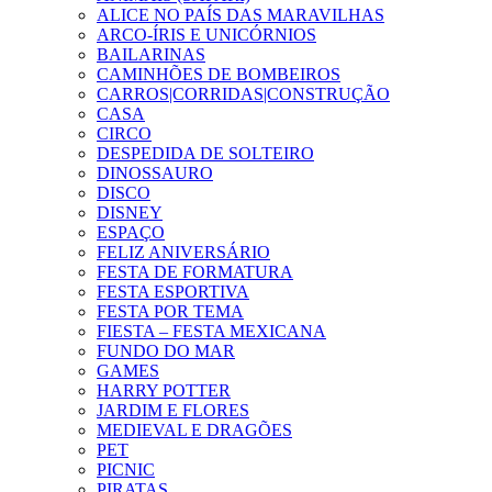
ALICE NO PAÍS DAS MARAVILHAS
ARCO-ÍRIS E UNICÓRNIOS
BAILARINAS
CAMINHÕES DE BOMBEIROS
CARROS|CORRIDAS|CONSTRUÇÃO
CASA
CIRCO
DESPEDIDA DE SOLTEIRO
DINOSSAURO
DISCO
DISNEY
ESPAÇO
FELIZ ANIVERSÁRIO
FESTA DE FORMATURA
FESTA ESPORTIVA
FESTA POR TEMA
FIESTA – FESTA MEXICANA
FUNDO DO MAR
GAMES
HARRY POTTER
JARDIM E FLORES
MEDIEVAL E DRAGÕES
PET
PICNIC
PIRATAS