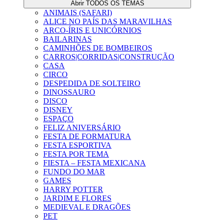
Abrir TODOS OS TEMAS
ANIMAIS (SAFARI)
ALICE NO PAÍS DAS MARAVILHAS
ARCO-ÍRIS E UNICÓRNIOS
BAILARINAS
CAMINHÕES DE BOMBEIROS
CARROS|CORRIDAS|CONSTRUÇÃO
CASA
CIRCO
DESPEDIDA DE SOLTEIRO
DINOSSAURO
DISCO
DISNEY
ESPAÇO
FELIZ ANIVERSÁRIO
FESTA DE FORMATURA
FESTA ESPORTIVA
FESTA POR TEMA
FIESTA – FESTA MEXICANA
FUNDO DO MAR
GAMES
HARRY POTTER
JARDIM E FLORES
MEDIEVAL E DRAGÕES
PET