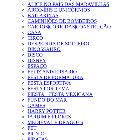
ALICE NO PAÍS DAS MARAVILHAS
ARCO-ÍRIS E UNICÓRNIOS
BAILARINAS
CAMINHÕES DE BOMBEIROS
CARROS|CORRIDAS|CONSTRUÇÃO
CASA
CIRCO
DESPEDIDA DE SOLTEIRO
DINOSSAURO
DISCO
DISNEY
ESPAÇO
FELIZ ANIVERSÁRIO
FESTA DE FORMATURA
FESTA ESPORTIVA
FESTA POR TEMA
FIESTA – FESTA MEXICANA
FUNDO DO MAR
GAMES
HARRY POTTER
JARDIM E FLORES
MEDIEVAL E DRAGÕES
PET
PICNIC
PIRATAS