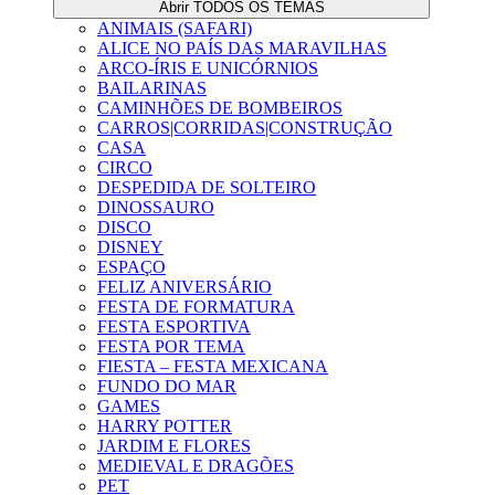
Abrir TODOS OS TEMAS
ANIMAIS (SAFARI)
ALICE NO PAÍS DAS MARAVILHAS
ARCO-ÍRIS E UNICÓRNIOS
BAILARINAS
CAMINHÕES DE BOMBEIROS
CARROS|CORRIDAS|CONSTRUÇÃO
CASA
CIRCO
DESPEDIDA DE SOLTEIRO
DINOSSAURO
DISCO
DISNEY
ESPAÇO
FELIZ ANIVERSÁRIO
FESTA DE FORMATURA
FESTA ESPORTIVA
FESTA POR TEMA
FIESTA – FESTA MEXICANA
FUNDO DO MAR
GAMES
HARRY POTTER
JARDIM E FLORES
MEDIEVAL E DRAGÕES
PET