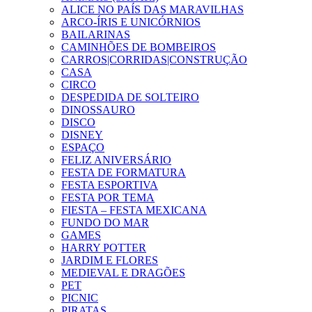
ALICE NO PAÍS DAS MARAVILHAS
ARCO-ÍRIS E UNICÓRNIOS
BAILARINAS
CAMINHÕES DE BOMBEIROS
CARROS|CORRIDAS|CONSTRUÇÃO
CASA
CIRCO
DESPEDIDA DE SOLTEIRO
DINOSSAURO
DISCO
DISNEY
ESPAÇO
FELIZ ANIVERSÁRIO
FESTA DE FORMATURA
FESTA ESPORTIVA
FESTA POR TEMA
FIESTA – FESTA MEXICANA
FUNDO DO MAR
GAMES
HARRY POTTER
JARDIM E FLORES
MEDIEVAL E DRAGÕES
PET
PICNIC
PIRATAS