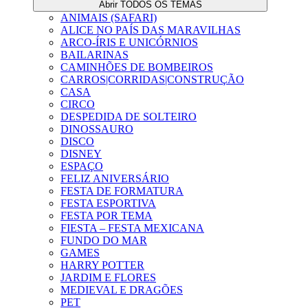
Abrir TODOS OS TEMAS
ANIMAIS (SAFARI)
ALICE NO PAÍS DAS MARAVILHAS
ARCO-ÍRIS E UNICÓRNIOS
BAILARINAS
CAMINHÕES DE BOMBEIROS
CARROS|CORRIDAS|CONSTRUÇÃO
CASA
CIRCO
DESPEDIDA DE SOLTEIRO
DINOSSAURO
DISCO
DISNEY
ESPAÇO
FELIZ ANIVERSÁRIO
FESTA DE FORMATURA
FESTA ESPORTIVA
FESTA POR TEMA
FIESTA – FESTA MEXICANA
FUNDO DO MAR
GAMES
HARRY POTTER
JARDIM E FLORES
MEDIEVAL E DRAGÕES
PET