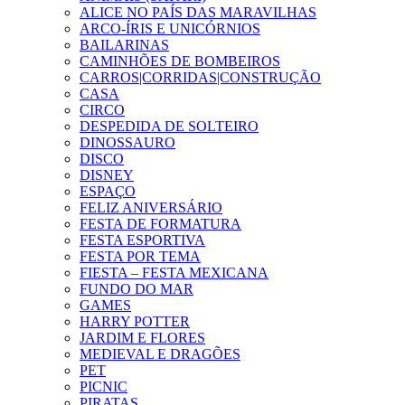
ALICE NO PAÍS DAS MARAVILHAS
ARCO-ÍRIS E UNICÓRNIOS
BAILARINAS
CAMINHÕES DE BOMBEIROS
CARROS|CORRIDAS|CONSTRUÇÃO
CASA
CIRCO
DESPEDIDA DE SOLTEIRO
DINOSSAURO
DISCO
DISNEY
ESPAÇO
FELIZ ANIVERSÁRIO
FESTA DE FORMATURA
FESTA ESPORTIVA
FESTA POR TEMA
FIESTA – FESTA MEXICANA
FUNDO DO MAR
GAMES
HARRY POTTER
JARDIM E FLORES
MEDIEVAL E DRAGÕES
PET
PICNIC
PIRATAS