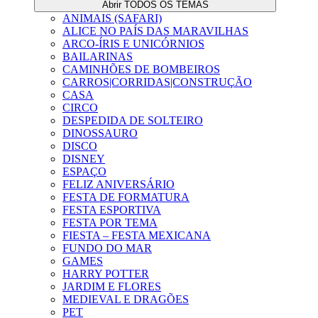
Abrir TODOS OS TEMAS
ANIMAIS (SAFARI)
ALICE NO PAÍS DAS MARAVILHAS
ARCO-ÍRIS E UNICÓRNIOS
BAILARINAS
CAMINHÕES DE BOMBEIROS
CARROS|CORRIDAS|CONSTRUÇÃO
CASA
CIRCO
DESPEDIDA DE SOLTEIRO
DINOSSAURO
DISCO
DISNEY
ESPAÇO
FELIZ ANIVERSÁRIO
FESTA DE FORMATURA
FESTA ESPORTIVA
FESTA POR TEMA
FIESTA – FESTA MEXICANA
FUNDO DO MAR
GAMES
HARRY POTTER
JARDIM E FLORES
MEDIEVAL E DRAGÕES
PET