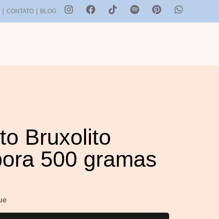
S
CONTATO
BLOG
ito Bruxolito
ora 500 gramas
ue