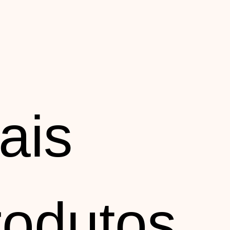
ais
rodutos