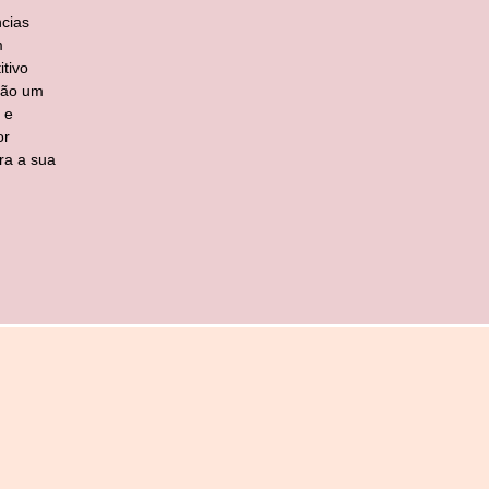
cias
m
tivo
ção um
 e
or
ra a sua