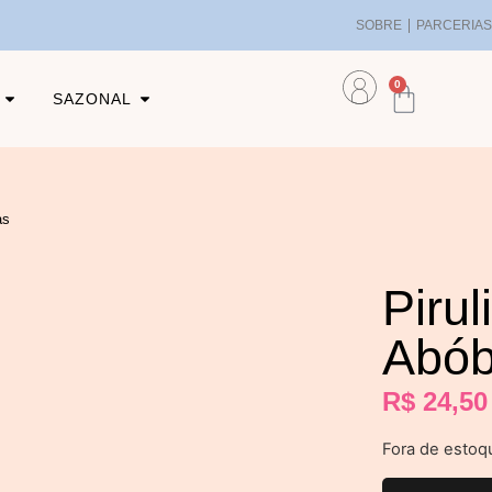
SOBRE
PARCERIA
0
SAZONAL
as
Pirul
Abób
R$
24,50
Fora de estoq