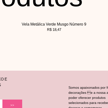
Vela Metálica Verde Musgo Número 9
R$
18,47
XO E
S
Somos apaixonados por f
decorações e a nossa a
poder oferecer produtos
selecionados para recebe
>>
decorar e comemorar