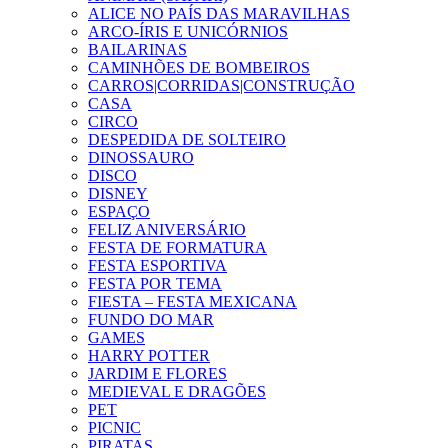
ALICE NO PAÍS DAS MARAVILHAS
ARCO-ÍRIS E UNICÓRNIOS
BAILARINAS
CAMINHÕES DE BOMBEIROS
CARROS|CORRIDAS|CONSTRUÇÃO
CASA
CIRCO
DESPEDIDA DE SOLTEIRO
DINOSSAURO
DISCO
DISNEY
ESPAÇO
FELIZ ANIVERSÁRIO
FESTA DE FORMATURA
FESTA ESPORTIVA
FESTA POR TEMA
FIESTA – FESTA MEXICANA
FUNDO DO MAR
GAMES
HARRY POTTER
JARDIM E FLORES
MEDIEVAL E DRAGÕES
PET
PICNIC
PIRATAS