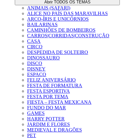
Abrir TODOS OS TEMAS
ANIMAIS (SAFARI)
ALICE NO PAÍS DAS MARAVILHAS
ARCO-ÍRIS E UNICÓRNIOS
BAILARINAS
CAMINHÕES DE BOMBEIROS
CARROS|CORRIDAS|CONSTRUÇÃO
CASA
CIRCO
DESPEDIDA DE SOLTEIRO
DINOSSAURO
DISCO
DISNEY
ESPAÇO
FELIZ ANIVERSÁRIO
FESTA DE FORMATURA
FESTA ESPORTIVA
FESTA POR TEMA
FIESTA – FESTA MEXICANA
FUNDO DO MAR
GAMES
HARRY POTTER
JARDIM E FLORES
MEDIEVAL E DRAGÕES
PET