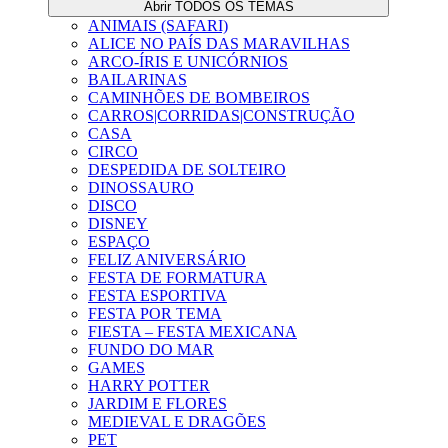
Abrir TODOS OS TEMAS
ANIMAIS (SAFARI)
ALICE NO PAÍS DAS MARAVILHAS
ARCO-ÍRIS E UNICÓRNIOS
BAILARINAS
CAMINHÕES DE BOMBEIROS
CARROS|CORRIDAS|CONSTRUÇÃO
CASA
CIRCO
DESPEDIDA DE SOLTEIRO
DINOSSAURO
DISCO
DISNEY
ESPAÇO
FELIZ ANIVERSÁRIO
FESTA DE FORMATURA
FESTA ESPORTIVA
FESTA POR TEMA
FIESTA – FESTA MEXICANA
FUNDO DO MAR
GAMES
HARRY POTTER
JARDIM E FLORES
MEDIEVAL E DRAGÕES
PET