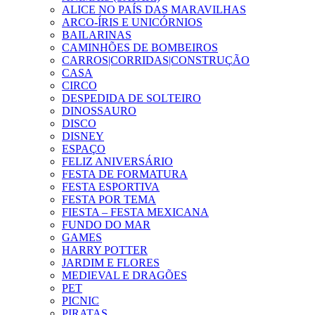
ALICE NO PAÍS DAS MARAVILHAS
ARCO-ÍRIS E UNICÓRNIOS
BAILARINAS
CAMINHÕES DE BOMBEIROS
CARROS|CORRIDAS|CONSTRUÇÃO
CASA
CIRCO
DESPEDIDA DE SOLTEIRO
DINOSSAURO
DISCO
DISNEY
ESPAÇO
FELIZ ANIVERSÁRIO
FESTA DE FORMATURA
FESTA ESPORTIVA
FESTA POR TEMA
FIESTA – FESTA MEXICANA
FUNDO DO MAR
GAMES
HARRY POTTER
JARDIM E FLORES
MEDIEVAL E DRAGÕES
PET
PICNIC
PIRATAS