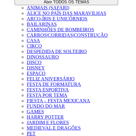
Abrir TODOS OS TEMAS
ANIMAIS (SAFARI)
ALICE NO PAÍS DAS MARAVILHAS
ARCO-ÍRIS E UNICÓRNIOS
BAILARINAS
CAMINHÕES DE BOMBEIROS
CARROS|CORRIDAS|CONSTRUÇÃO
CASA
CIRCO
DESPEDIDA DE SOLTEIRO
DINOSSAURO
DISCO
DISNEY
ESPAÇO
FELIZ ANIVERSÁRIO
FESTA DE FORMATURA
FESTA ESPORTIVA
FESTA POR TEMA
FIESTA – FESTA MEXICANA
FUNDO DO MAR
GAMES
HARRY POTTER
JARDIM E FLORES
MEDIEVAL E DRAGÕES
PET