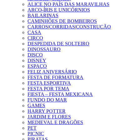
ALICE NO PAÍS DAS MARAVILHAS
ARCO-ÍRIS E UNICÓRNIOS
BAILARINAS
CAMINHÕES DE BOMBEIROS
CARROS|CORRIDAS|CONSTRUÇÃO
CASA
CIRCO
DESPEDIDA DE SOLTEIRO
DINOSSAURO
DISCO
DISNEY
ESPAÇO
FELIZ ANIVERSÁRIO
FESTA DE FORMATURA
FESTA ESPORTIVA
FESTA POR TEMA
FIESTA – FESTA MEXICANA
FUNDO DO MAR
GAMES
HARRY POTTER
JARDIM E FLORES
MEDIEVAL E DRAGÕES
PET
PICNIC
PIRATAS