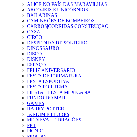
ALICE NO PAÍS DAS MARAVILHAS
ARCO-ÍRIS E UNICÓRNIOS
BAILARINAS
CAMINHÕES DE BOMBEIROS
CARROS|CORRIDAS|CONSTRUÇÃO
CASA
CIRCO
DESPEDIDA DE SOLTEIRO
DINOSSAURO
DISCO
DISNEY
ESPAÇO
FELIZ ANIVERSÁRIO
FESTA DE FORMATURA
FESTA ESPORTIVA
FESTA POR TEMA
FIESTA – FESTA MEXICANA
FUNDO DO MAR
GAMES
HARRY POTTER
JARDIM E FLORES
MEDIEVAL E DRAGÕES
PET
PICNIC
PIRATAS