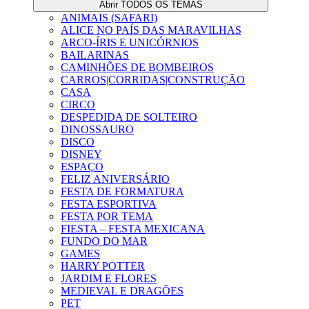
Abrir TODOS OS TEMAS
ANIMAIS (SAFARI)
ALICE NO PAÍS DAS MARAVILHAS
ARCO-ÍRIS E UNICÓRNIOS
BAILARINAS
CAMINHÕES DE BOMBEIROS
CARROS|CORRIDAS|CONSTRUÇÃO
CASA
CIRCO
DESPEDIDA DE SOLTEIRO
DINOSSAURO
DISCO
DISNEY
ESPAÇO
FELIZ ANIVERSÁRIO
FESTA DE FORMATURA
FESTA ESPORTIVA
FESTA POR TEMA
FIESTA – FESTA MEXICANA
FUNDO DO MAR
GAMES
HARRY POTTER
JARDIM E FLORES
MEDIEVAL E DRAGÕES
PET