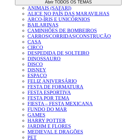
Abrir TODOS OS TEMAS
ANIMAIS (SAFARI)
ALICE NO PAÍS DAS MARAVILHAS
ARCO-ÍRIS E UNICÓRNIOS
BAILARINAS
CAMINHÕES DE BOMBEIROS
CARROS|CORRIDAS|CONSTRUÇÃO
CASA
CIRCO
DESPEDIDA DE SOLTEIRO
DINOSSAURO
DISCO
DISNEY
ESPAÇO
FELIZ ANIVERSÁRIO
FESTA DE FORMATURA
FESTA ESPORTIVA
FESTA POR TEMA
FIESTA – FESTA MEXICANA
FUNDO DO MAR
GAMES
HARRY POTTER
JARDIM E FLORES
MEDIEVAL E DRAGÕES
PET