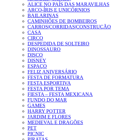
ALICE NO PAÍS DAS MARAVILHAS
ARCO-ÍRIS E UNICÓRNIOS
BAILARINAS
CAMINHÕES DE BOMBEIROS
CARROS|CORRIDAS|CONSTRUÇÃO
CASA
CIRCO
DESPEDIDA DE SOLTEIRO
DINOSSAURO
DISCO
DISNEY
ESPAÇO
FELIZ ANIVERSÁRIO
FESTA DE FORMATURA
FESTA ESPORTIVA
FESTA POR TEMA
FIESTA – FESTA MEXICANA
FUNDO DO MAR
GAMES
HARRY POTTER
JARDIM E FLORES
MEDIEVAL E DRAGÕES
PET
PICNIC
PIRATAS