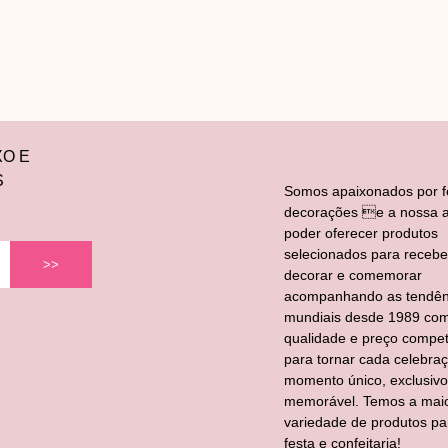
XO E
S
Somos apaixonados por f
decorações e a nossa a
poder oferecer produtos
selecionados para recebe
>>
decorar e comemorar
acompanhando as tendên
mundiais desde 1989 co
qualidade e preço competi
para tornar cada celebra
momento único, exclusivo
memorável. Temos a mai
variedade de produtos pa
festa e confeitaria!