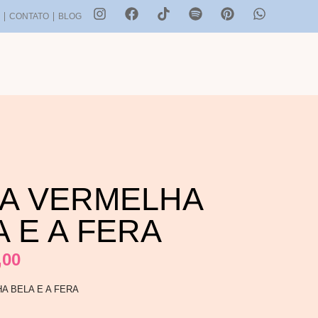
S
CONTATO
BLOG
A VERMELHA
A E A FERA
,00
A BELA E A FERA