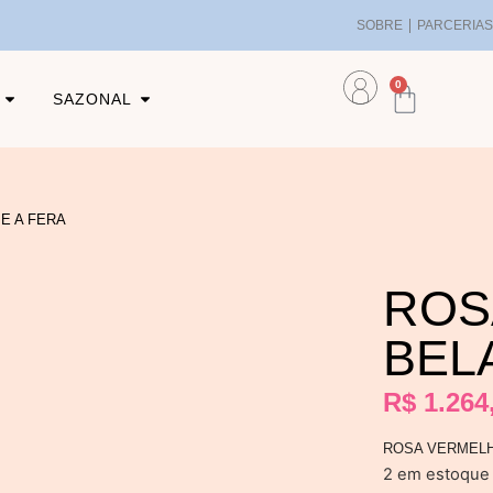
SOBRE
PARCERIA
0
SAZONAL
E A FERA
ROS
BEL
R$
1.264
ROSA VERMELH
2 em estoque