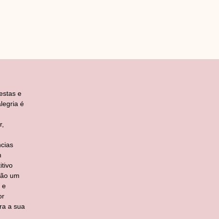
estas e
legria é
r,
cias
m
tivo
ção um
 e
or
ra a sua