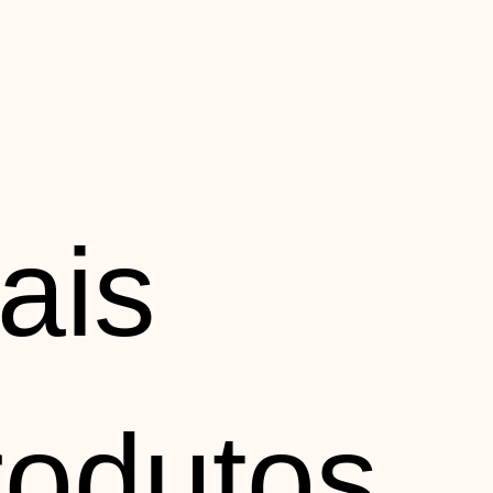
ais
rodutos