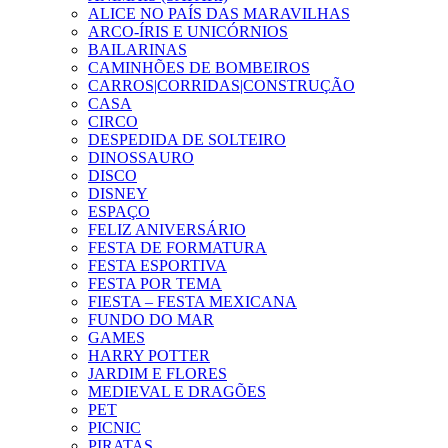
ALICE NO PAÍS DAS MARAVILHAS
ARCO-ÍRIS E UNICÓRNIOS
BAILARINAS
CAMINHÕES DE BOMBEIROS
CARROS|CORRIDAS|CONSTRUÇÃO
CASA
CIRCO
DESPEDIDA DE SOLTEIRO
DINOSSAURO
DISCO
DISNEY
ESPAÇO
FELIZ ANIVERSÁRIO
FESTA DE FORMATURA
FESTA ESPORTIVA
FESTA POR TEMA
FIESTA – FESTA MEXICANA
FUNDO DO MAR
GAMES
HARRY POTTER
JARDIM E FLORES
MEDIEVAL E DRAGÕES
PET
PICNIC
PIRATAS