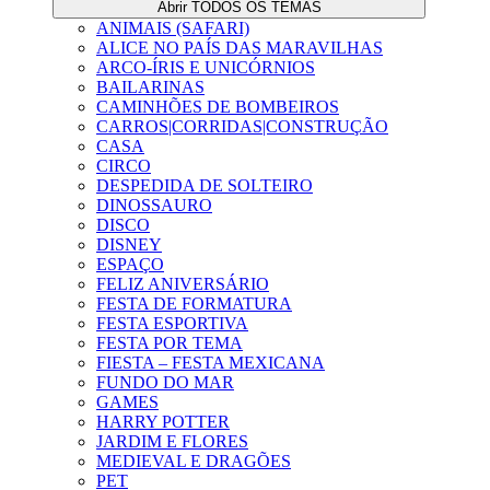
Abrir TODOS OS TEMAS
ANIMAIS (SAFARI)
ALICE NO PAÍS DAS MARAVILHAS
ARCO-ÍRIS E UNICÓRNIOS
BAILARINAS
CAMINHÕES DE BOMBEIROS
CARROS|CORRIDAS|CONSTRUÇÃO
CASA
CIRCO
DESPEDIDA DE SOLTEIRO
DINOSSAURO
DISCO
DISNEY
ESPAÇO
FELIZ ANIVERSÁRIO
FESTA DE FORMATURA
FESTA ESPORTIVA
FESTA POR TEMA
FIESTA – FESTA MEXICANA
FUNDO DO MAR
GAMES
HARRY POTTER
JARDIM E FLORES
MEDIEVAL E DRAGÕES
PET