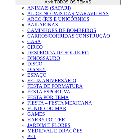
Abrir TODOS OS TEMAS
ANIMAIS (SAFARI)
ALICE NO PAÍS DAS MARAVILHAS
ARCO-ÍRIS E UNICÓRNIOS
BAILARINAS
CAMINHÕES DE BOMBEIROS
CARROS|CORRIDAS|CONSTRUÇÃO
CASA
CIRCO
DESPEDIDA DE SOLTEIRO
DINOSSAURO
DISCO
DISNEY
ESPAÇO
FELIZ ANIVERSÁRIO
FESTA DE FORMATURA
FESTA ESPORTIVA
FESTA POR TEMA
FIESTA – FESTA MEXICANA
FUNDO DO MAR
GAMES
HARRY POTTER
JARDIM E FLORES
MEDIEVAL E DRAGÕES
PET