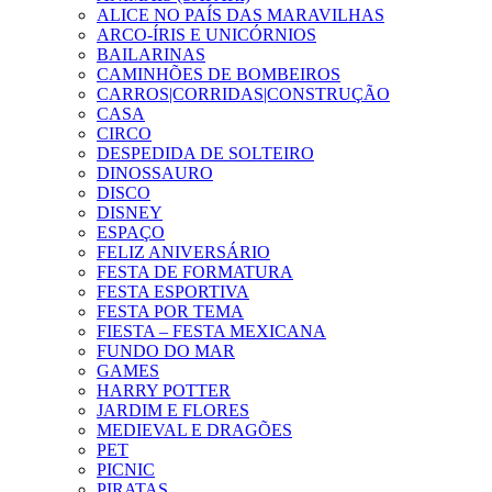
ALICE NO PAÍS DAS MARAVILHAS
ARCO-ÍRIS E UNICÓRNIOS
BAILARINAS
CAMINHÕES DE BOMBEIROS
CARROS|CORRIDAS|CONSTRUÇÃO
CASA
CIRCO
DESPEDIDA DE SOLTEIRO
DINOSSAURO
DISCO
DISNEY
ESPAÇO
FELIZ ANIVERSÁRIO
FESTA DE FORMATURA
FESTA ESPORTIVA
FESTA POR TEMA
FIESTA – FESTA MEXICANA
FUNDO DO MAR
GAMES
HARRY POTTER
JARDIM E FLORES
MEDIEVAL E DRAGÕES
PET
PICNIC
PIRATAS