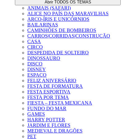
Abrir TODOS OS TEMAS
ANIMAIS (SAFARI)
ALICE NO PAÍS DAS MARAVILHAS
ARCO-ÍRIS E UNICÓRNIOS
BAILARINAS
CAMINHÕES DE BOMBEIROS
CARROS|CORRIDAS|CONSTRUÇÃO
CASA
CIRCO
DESPEDIDA DE SOLTEIRO
DINOSSAURO
DISCO
DISNEY
ESPAÇO
FELIZ ANIVERSÁRIO
FESTA DE FORMATURA
FESTA ESPORTIVA
FESTA POR TEMA
FIESTA – FESTA MEXICANA
FUNDO DO MAR
GAMES
HARRY POTTER
JARDIM E FLORES
MEDIEVAL E DRAGÕES
PET