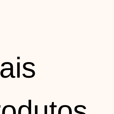
ais
rodutos