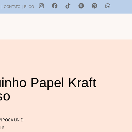
S
CONTATO
BLOG
inho Papel Kraft
so
PIPOCA UNID
ue