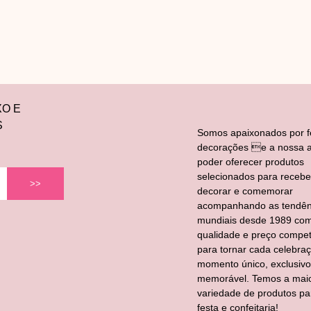
XO E
S
Somos apaixonados por f
decorações e a nossa a
poder oferecer produtos
selecionados para recebe
>>
decorar e comemorar
acompanhando as tendên
mundiais desde 1989 co
qualidade e preço competi
para tornar cada celebra
momento único, exclusivo
memorável. Temos a mai
variedade de produtos pa
festa e confeitaria!