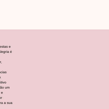
estas e
legria é
r,
cias
m
tivo
ção um
 e
or
ra a sua