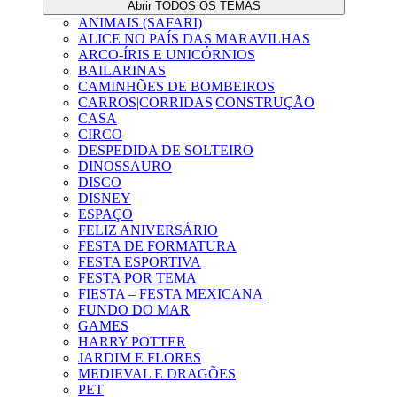
Abrir TODOS OS TEMAS
ANIMAIS (SAFARI)
ALICE NO PAÍS DAS MARAVILHAS
ARCO-ÍRIS E UNICÓRNIOS
BAILARINAS
CAMINHÕES DE BOMBEIROS
CARROS|CORRIDAS|CONSTRUÇÃO
CASA
CIRCO
DESPEDIDA DE SOLTEIRO
DINOSSAURO
DISCO
DISNEY
ESPAÇO
FELIZ ANIVERSÁRIO
FESTA DE FORMATURA
FESTA ESPORTIVA
FESTA POR TEMA
FIESTA – FESTA MEXICANA
FUNDO DO MAR
GAMES
HARRY POTTER
JARDIM E FLORES
MEDIEVAL E DRAGÕES
PET