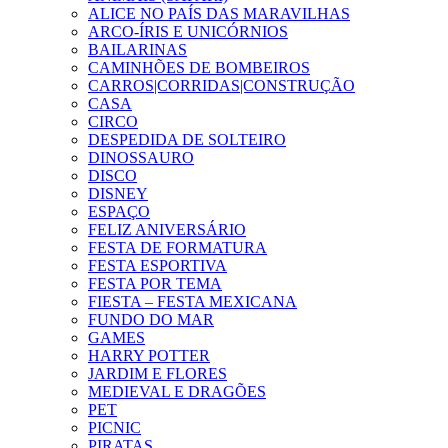
ALICE NO PAÍS DAS MARAVILHAS
ARCO-ÍRIS E UNICÓRNIOS
BAILARINAS
CAMINHÕES DE BOMBEIROS
CARROS|CORRIDAS|CONSTRUÇÃO
CASA
CIRCO
DESPEDIDA DE SOLTEIRO
DINOSSAURO
DISCO
DISNEY
ESPAÇO
FELIZ ANIVERSÁRIO
FESTA DE FORMATURA
FESTA ESPORTIVA
FESTA POR TEMA
FIESTA – FESTA MEXICANA
FUNDO DO MAR
GAMES
HARRY POTTER
JARDIM E FLORES
MEDIEVAL E DRAGÕES
PET
PICNIC
PIRATAS