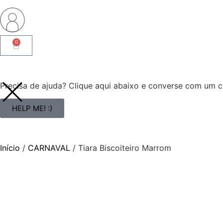
0
Precisa de ajuda? Clique aqui abaixo e converse com um co
HELP ME! :)
Início
/
CARNAVAL
/ Tiara Biscoiteiro Marrom