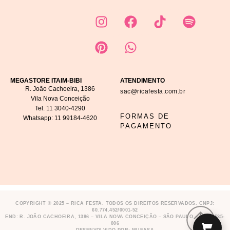
MEGASTORE ITAIM-BIBI
ATENDIMENTO
R. João Cachoeira, 1386
sac@ricafesta.com.br
Vila Nova Conceição
Tel.
11 3040-4290
FORMAS DE
Whatsapp:
11 99184-4620
PAGAMENTO
COPYRIGHT © 2025 – RICA FESTA. TODOS OS DIREITOS RESERVADOS. CNPJ:
60.774.452/0001-52
END: R. JOÃO CACHOEIRA, 1386 – VILA NOVA CONCEIÇÃO – SÃO PAULO – SP,
04535-
006