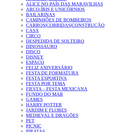
ALICE NO PAÍS DAS MARAVILHAS
ARCO-ÍRIS E UNICÓRNIOS
BAILARINAS
CAMINHÕES DE BOMBEIROS
CARROS|CORRIDAS|CONSTRUÇÃO
CASA
CIRCO
DESPEDIDA DE SOLTEIRO
DINOSSAURO
DISCO
DISNEY
ESPAÇO
FELIZ ANIVERSÁRIO
FESTA DE FORMATURA
FESTA ESPORTIVA
FESTA POR TEMA
FIESTA – FESTA MEXICANA
FUNDO DO MAR
GAMES
HARRY POTTER
JARDIM E FLORES
MEDIEVAL E DRAGÕES
PET
PICNIC
PIRATAS