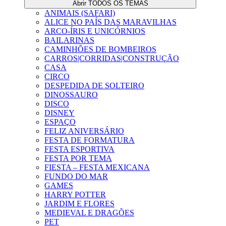
Abrir TODOS OS TEMAS
ANIMAIS (SAFARI)
ALICE NO PAÍS DAS MARAVILHAS
ARCO-ÍRIS E UNICÓRNIOS
BAILARINAS
CAMINHÕES DE BOMBEIROS
CARROS|CORRIDAS|CONSTRUÇÃO
CASA
CIRCO
DESPEDIDA DE SOLTEIRO
DINOSSAURO
DISCO
DISNEY
ESPAÇO
FELIZ ANIVERSÁRIO
FESTA DE FORMATURA
FESTA ESPORTIVA
FESTA POR TEMA
FIESTA – FESTA MEXICANA
FUNDO DO MAR
GAMES
HARRY POTTER
JARDIM E FLORES
MEDIEVAL E DRAGÕES
PET