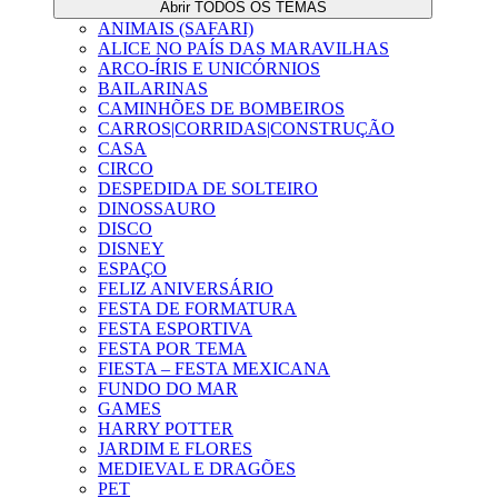
Abrir TODOS OS TEMAS
ANIMAIS (SAFARI)
ALICE NO PAÍS DAS MARAVILHAS
ARCO-ÍRIS E UNICÓRNIOS
BAILARINAS
CAMINHÕES DE BOMBEIROS
CARROS|CORRIDAS|CONSTRUÇÃO
CASA
CIRCO
DESPEDIDA DE SOLTEIRO
DINOSSAURO
DISCO
DISNEY
ESPAÇO
FELIZ ANIVERSÁRIO
FESTA DE FORMATURA
FESTA ESPORTIVA
FESTA POR TEMA
FIESTA – FESTA MEXICANA
FUNDO DO MAR
GAMES
HARRY POTTER
JARDIM E FLORES
MEDIEVAL E DRAGÕES
PET