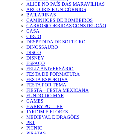
ALICE NO PAÍS DAS MARAVILHAS
ARCO-ÍRIS E UNICÓRNIOS
BAILARINAS
CAMINHÕES DE BOMBEIROS
CARROS|CORRIDAS|CONSTRUÇÃO
CASA
CIRCO
DESPEDIDA DE SOLTEIRO
DINOSSAURO
DISCO
DISNEY
ESPAÇO
FELIZ ANIVERSÁRIO
FESTA DE FORMATURA
FESTA ESPORTIVA
FESTA POR TEMA
FIESTA – FESTA MEXICANA
FUNDO DO MAR
GAMES
HARRY POTTER
JARDIM E FLORES
MEDIEVAL E DRAGÕES
PET
PICNIC
PIRATAS