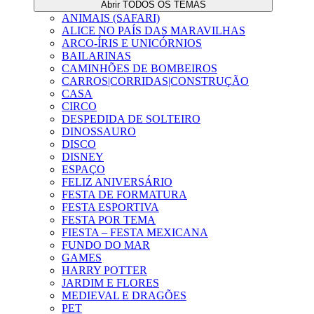
Abrir TODOS OS TEMAS
ANIMAIS (SAFARI)
ALICE NO PAÍS DAS MARAVILHAS
ARCO-ÍRIS E UNICÓRNIOS
BAILARINAS
CAMINHÕES DE BOMBEIROS
CARROS|CORRIDAS|CONSTRUÇÃO
CASA
CIRCO
DESPEDIDA DE SOLTEIRO
DINOSSAURO
DISCO
DISNEY
ESPAÇO
FELIZ ANIVERSÁRIO
FESTA DE FORMATURA
FESTA ESPORTIVA
FESTA POR TEMA
FIESTA – FESTA MEXICANA
FUNDO DO MAR
GAMES
HARRY POTTER
JARDIM E FLORES
MEDIEVAL E DRAGÕES
PET