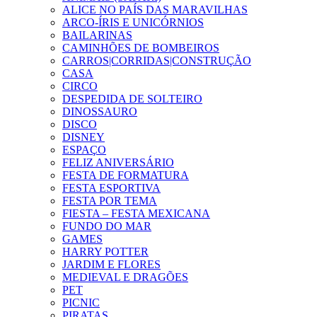
ALICE NO PAÍS DAS MARAVILHAS
ARCO-ÍRIS E UNICÓRNIOS
BAILARINAS
CAMINHÕES DE BOMBEIROS
CARROS|CORRIDAS|CONSTRUÇÃO
CASA
CIRCO
DESPEDIDA DE SOLTEIRO
DINOSSAURO
DISCO
DISNEY
ESPAÇO
FELIZ ANIVERSÁRIO
FESTA DE FORMATURA
FESTA ESPORTIVA
FESTA POR TEMA
FIESTA – FESTA MEXICANA
FUNDO DO MAR
GAMES
HARRY POTTER
JARDIM E FLORES
MEDIEVAL E DRAGÕES
PET
PICNIC
PIRATAS