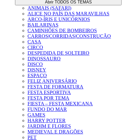
Abrir TODOS OS TEMAS
ANIMAIS (SAFARI)
ALICE NO PAÍS DAS MARAVILHAS
ARCO-ÍRIS E UNICÓRNIOS
BAILARINAS
CAMINHÕES DE BOMBEIROS
CARROS|CORRIDAS|CONSTRUÇÃO
CASA
CIRCO
DESPEDIDA DE SOLTEIRO
DINOSSAURO
DISCO
DISNEY
ESPAÇO
FELIZ ANIVERSÁRIO
FESTA DE FORMATURA
FESTA ESPORTIVA
FESTA POR TEMA
FIESTA – FESTA MEXICANA
FUNDO DO MAR
GAMES
HARRY POTTER
JARDIM E FLORES
MEDIEVAL E DRAGÕES
PET