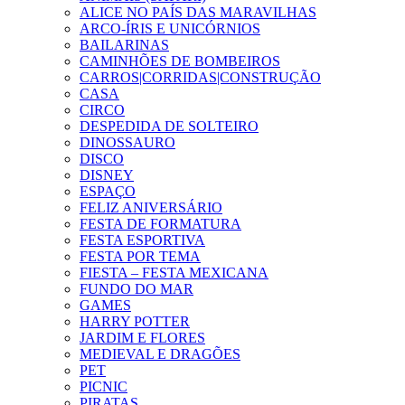
ALICE NO PAÍS DAS MARAVILHAS
ARCO-ÍRIS E UNICÓRNIOS
BAILARINAS
CAMINHÕES DE BOMBEIROS
CARROS|CORRIDAS|CONSTRUÇÃO
CASA
CIRCO
DESPEDIDA DE SOLTEIRO
DINOSSAURO
DISCO
DISNEY
ESPAÇO
FELIZ ANIVERSÁRIO
FESTA DE FORMATURA
FESTA ESPORTIVA
FESTA POR TEMA
FIESTA – FESTA MEXICANA
FUNDO DO MAR
GAMES
HARRY POTTER
JARDIM E FLORES
MEDIEVAL E DRAGÕES
PET
PICNIC
PIRATAS