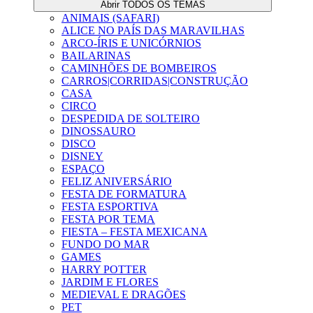
Abrir TODOS OS TEMAS
ANIMAIS (SAFARI)
ALICE NO PAÍS DAS MARAVILHAS
ARCO-ÍRIS E UNICÓRNIOS
BAILARINAS
CAMINHÕES DE BOMBEIROS
CARROS|CORRIDAS|CONSTRUÇÃO
CASA
CIRCO
DESPEDIDA DE SOLTEIRO
DINOSSAURO
DISCO
DISNEY
ESPAÇO
FELIZ ANIVERSÁRIO
FESTA DE FORMATURA
FESTA ESPORTIVA
FESTA POR TEMA
FIESTA – FESTA MEXICANA
FUNDO DO MAR
GAMES
HARRY POTTER
JARDIM E FLORES
MEDIEVAL E DRAGÕES
PET