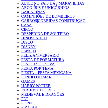
ALICE NO PAÍS DAS MARAVILHAS
ARCO-ÍRIS E UNICÓRNIOS
BAILARINAS
CAMINHÕES DE BOMBEIROS
CARROS|CORRIDAS|CONSTRUÇÃO
CASA
CIRCO
DESPEDIDA DE SOLTEIRO
DINOSSAURO
DISCO
DISNEY
ESPAÇO
FELIZ ANIVERSÁRIO
FESTA DE FORMATURA
FESTA ESPORTIVA
FESTA POR TEMA
FIESTA – FESTA MEXICANA
FUNDO DO MAR
GAMES
HARRY POTTER
JARDIM E FLORES
MEDIEVAL E DRAGÕES
PET
PICNIC
PIRATAS