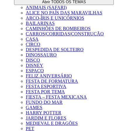
Abrir TODOS OS TEMAS
ANIMAIS (SAFARI)
ALICE NO PAÍS DAS MARAVILHAS
ARCO-ÍRIS E UNICÓRNIOS
BAILARINAS
CAMINHÕES DE BOMBEIROS
CARROS|CORRIDAS|CONSTRUÇÃO
CASA
CIRCO
DESPEDIDA DE SOLTEIRO
DINOSSAURO
DISCO
DISNEY
ESPAÇO
FELIZ ANIVERSÁRIO
FESTA DE FORMATURA
FESTA ESPORTIVA
FESTA POR TEMA
FIESTA – FESTA MEXICANA
FUNDO DO MAR
GAMES
HARRY POTTER
JARDIM E FLORES
MEDIEVAL E DRAGÕES
PET