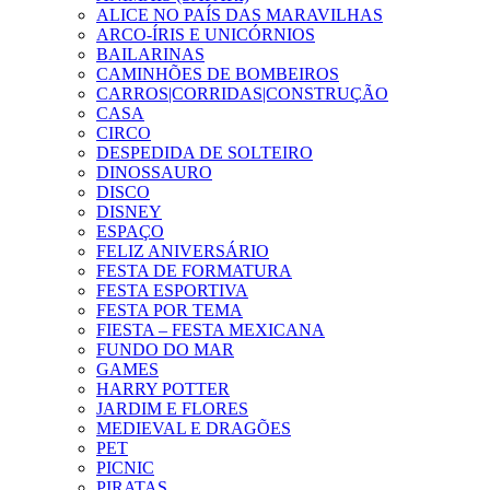
ALICE NO PAÍS DAS MARAVILHAS
ARCO-ÍRIS E UNICÓRNIOS
BAILARINAS
CAMINHÕES DE BOMBEIROS
CARROS|CORRIDAS|CONSTRUÇÃO
CASA
CIRCO
DESPEDIDA DE SOLTEIRO
DINOSSAURO
DISCO
DISNEY
ESPAÇO
FELIZ ANIVERSÁRIO
FESTA DE FORMATURA
FESTA ESPORTIVA
FESTA POR TEMA
FIESTA – FESTA MEXICANA
FUNDO DO MAR
GAMES
HARRY POTTER
JARDIM E FLORES
MEDIEVAL E DRAGÕES
PET
PICNIC
PIRATAS