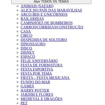
Abrir TODOS OS TEMAS
ANIMAIS (SAFARI)
ALICE NO PAÍS DAS MARAVILHAS
ARCO-ÍRIS E UNICÓRNIOS
BAILARINAS
CAMINHÕES DE BOMBEIROS
CARROS|CORRIDAS|CONSTRUÇÃO
CASA
CIRCO
DESPEDIDA DE SOLTEIRO
DINOSSAURO
DISCO
DISNEY
ESPAÇO
FELIZ ANIVERSÁRIO
FESTA DE FORMATURA
FESTA ESPORTIVA
FESTA POR TEMA
FIESTA – FESTA MEXICANA
FUNDO DO MAR
GAMES
HARRY POTTER
JARDIM E FLORES
MEDIEVAL E DRAGÕES
PET