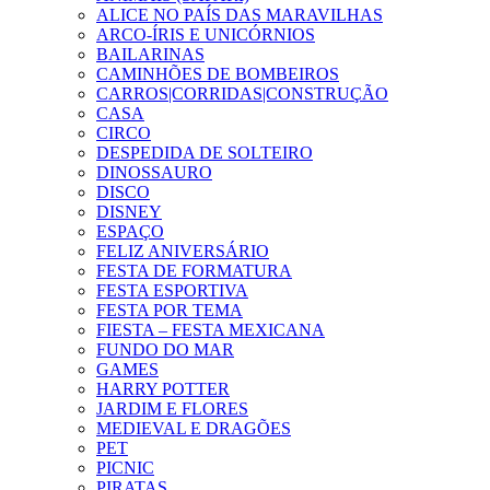
ALICE NO PAÍS DAS MARAVILHAS
ARCO-ÍRIS E UNICÓRNIOS
BAILARINAS
CAMINHÕES DE BOMBEIROS
CARROS|CORRIDAS|CONSTRUÇÃO
CASA
CIRCO
DESPEDIDA DE SOLTEIRO
DINOSSAURO
DISCO
DISNEY
ESPAÇO
FELIZ ANIVERSÁRIO
FESTA DE FORMATURA
FESTA ESPORTIVA
FESTA POR TEMA
FIESTA – FESTA MEXICANA
FUNDO DO MAR
GAMES
HARRY POTTER
JARDIM E FLORES
MEDIEVAL E DRAGÕES
PET
PICNIC
PIRATAS