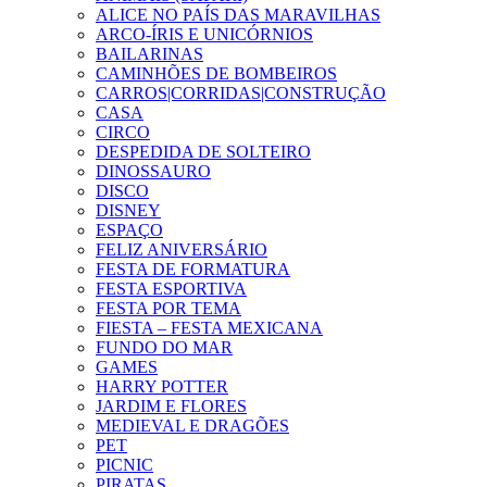
ALICE NO PAÍS DAS MARAVILHAS
ARCO-ÍRIS E UNICÓRNIOS
BAILARINAS
CAMINHÕES DE BOMBEIROS
CARROS|CORRIDAS|CONSTRUÇÃO
CASA
CIRCO
DESPEDIDA DE SOLTEIRO
DINOSSAURO
DISCO
DISNEY
ESPAÇO
FELIZ ANIVERSÁRIO
FESTA DE FORMATURA
FESTA ESPORTIVA
FESTA POR TEMA
FIESTA – FESTA MEXICANA
FUNDO DO MAR
GAMES
HARRY POTTER
JARDIM E FLORES
MEDIEVAL E DRAGÕES
PET
PICNIC
PIRATAS