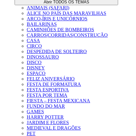
Abrir TODOS OS TEMAS
ANIMAIS (SAFARI)
ALICE NO PAÍS DAS MARAVILHAS
ARCO-ÍRIS E UNICÓRNIOS
BAILARINAS
CAMINHÕES DE BOMBEIROS
CARROS|CORRIDAS|CONSTRUÇÃO
CASA
CIRCO
DESPEDIDA DE SOLTEIRO
DINOSSAURO
DISCO
DISNEY
ESPAÇO
FELIZ ANIVERSÁRIO
FESTA DE FORMATURA
FESTA ESPORTIVA
FESTA POR TEMA
FIESTA – FESTA MEXICANA
FUNDO DO MAR
GAMES
HARRY POTTER
JARDIM E FLORES
MEDIEVAL E DRAGÕES
PET