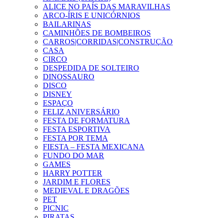
ALICE NO PAÍS DAS MARAVILHAS
ARCO-ÍRIS E UNICÓRNIOS
BAILARINAS
CAMINHÕES DE BOMBEIROS
CARROS|CORRIDAS|CONSTRUÇÃO
CASA
CIRCO
DESPEDIDA DE SOLTEIRO
DINOSSAURO
DISCO
DISNEY
ESPAÇO
FELIZ ANIVERSÁRIO
FESTA DE FORMATURA
FESTA ESPORTIVA
FESTA POR TEMA
FIESTA – FESTA MEXICANA
FUNDO DO MAR
GAMES
HARRY POTTER
JARDIM E FLORES
MEDIEVAL E DRAGÕES
PET
PICNIC
PIRATAS