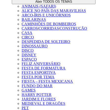
Abrir TODOS OS TEMAS
ANIMAIS (SAFARI)
ALICE NO PAÍS DAS MARAVILHAS
ARCO-ÍRIS E UNICÓRNIOS
BAILARINAS
CAMINHÕES DE BOMBEIROS
CARROS|CORRIDAS|CONSTRUÇÃO
CASA
CIRCO
DESPEDIDA DE SOLTEIRO
DINOSSAURO
DISCO
DISNEY
ESPAÇO
FELIZ ANIVERSÁRIO
FESTA DE FORMATURA
FESTA ESPORTIVA
FESTA POR TEMA
FIESTA – FESTA MEXICANA
FUNDO DO MAR
GAMES
HARRY POTTER
JARDIM E FLORES
MEDIEVAL E DRAGÕES
PET