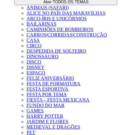
Abrir TODOS OS TEMAS
ANIMAIS (SAFARI)
ALICE NO PAÍS DAS MARAVILHAS
ARCO-ÍRIS E UNICÓRNIOS
BAILARINAS
CAMINHÕES DE BOMBEIROS
CARROS|CORRIDAS|CONSTRUÇÃO
CASA
CIRCO
DESPEDIDA DE SOLTEIRO
DINOSSAURO
DISCO
DISNEY
ESPAÇO
FELIZ ANIVERSÁRIO
FESTA DE FORMATURA
FESTA ESPORTIVA
FESTA POR TEMA
FIESTA – FESTA MEXICANA
FUNDO DO MAR
GAMES
HARRY POTTER
JARDIM E FLORES
MEDIEVAL E DRAGÕES
PET