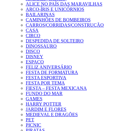
ALICE NO PAÍS DAS MARAVILHAS
ARCO-ÍRIS E UNICÓRNIOS
BAILARINAS
CAMINHÕES DE BOMBEIROS
CARROS|CORRIDAS|CONSTRUÇÃO
CASA
CIRCO
DESPEDIDA DE SOLTEIRO
DINOSSAURO
DISCO
DISNEY
ESPAÇO
FELIZ ANIVERSÁRIO
FESTA DE FORMATURA
FESTA ESPORTIVA
FESTA POR TEMA
FIESTA – FESTA MEXICANA
FUNDO DO MAR
GAMES
HARRY POTTER
JARDIM E FLORES
MEDIEVAL E DRAGÕES
PET
PICNIC
PIRATAS