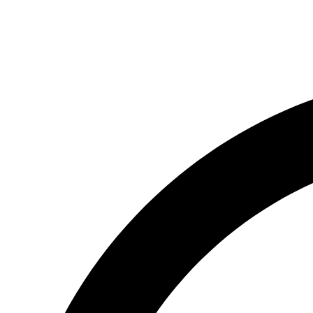
Ir
para
o
conteúdo