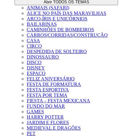
Abrir TODOS OS TEMAS
ANIMAIS (SAFARI)
ALICE NO PAÍS DAS MARAVILHAS
ARCO-ÍRIS E UNICÓRNIOS
BAILARINAS
CAMINHÕES DE BOMBEIROS
CARROS|CORRIDAS|CONSTRUÇÃO
CASA
CIRCO
DESPEDIDA DE SOLTEIRO
DINOSSAURO
DISCO
DISNEY
ESPAÇO
FELIZ ANIVERSÁRIO
FESTA DE FORMATURA
FESTA ESPORTIVA
FESTA POR TEMA
FIESTA – FESTA MEXICANA
FUNDO DO MAR
GAMES
HARRY POTTER
JARDIM E FLORES
MEDIEVAL E DRAGÕES
PET