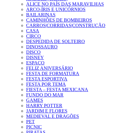
ALICE NO PAÍS DAS MARAVILHAS
ARCO-ÍRIS E UNICÓRNIOS
BAILARINAS
CAMINHÕES DE BOMBEIROS
CARROS|CORRIDAS|CONSTRUÇÃO
CASA
CIRCO
DESPEDIDA DE SOLTEIRO
DINOSSAURO
DISCO
DISNEY
ESPAÇO
FELIZ ANIVERSÁRIO
FESTA DE FORMATURA
FESTA ESPORTIVA
FESTA POR TEMA
FIESTA – FESTA MEXICANA
FUNDO DO MAR
GAMES
HARRY POTTER
JARDIM E FLORES
MEDIEVAL E DRAGÕES
PET
PICNIC
PIRATAS