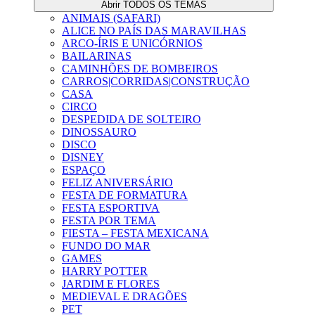
Abrir TODOS OS TEMAS
ANIMAIS (SAFARI)
ALICE NO PAÍS DAS MARAVILHAS
ARCO-ÍRIS E UNICÓRNIOS
BAILARINAS
CAMINHÕES DE BOMBEIROS
CARROS|CORRIDAS|CONSTRUÇÃO
CASA
CIRCO
DESPEDIDA DE SOLTEIRO
DINOSSAURO
DISCO
DISNEY
ESPAÇO
FELIZ ANIVERSÁRIO
FESTA DE FORMATURA
FESTA ESPORTIVA
FESTA POR TEMA
FIESTA – FESTA MEXICANA
FUNDO DO MAR
GAMES
HARRY POTTER
JARDIM E FLORES
MEDIEVAL E DRAGÕES
PET