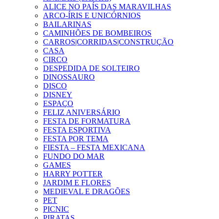
ALICE NO PAÍS DAS MARAVILHAS
ARCO-ÍRIS E UNICÓRNIOS
BAILARINAS
CAMINHÕES DE BOMBEIROS
CARROS|CORRIDAS|CONSTRUÇÃO
CASA
CIRCO
DESPEDIDA DE SOLTEIRO
DINOSSAURO
DISCO
DISNEY
ESPAÇO
FELIZ ANIVERSÁRIO
FESTA DE FORMATURA
FESTA ESPORTIVA
FESTA POR TEMA
FIESTA – FESTA MEXICANA
FUNDO DO MAR
GAMES
HARRY POTTER
JARDIM E FLORES
MEDIEVAL E DRAGÕES
PET
PICNIC
PIRATAS